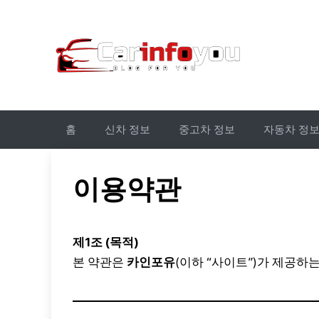
컨
텐
츠
로
건
너
뛰
홈
신차 정보
중고차 정보
자동차 정
기
이용약관
제1조 (목적)
본 약관은
카인포유
(이하 “사이트”)가 제공하